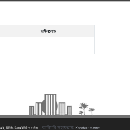
ডাউনলোড
কারিগরি সহায়তায়:
 এটুআই, বিসিসি, ডিওআইসিটি ও বেসিস
Kandaree.com