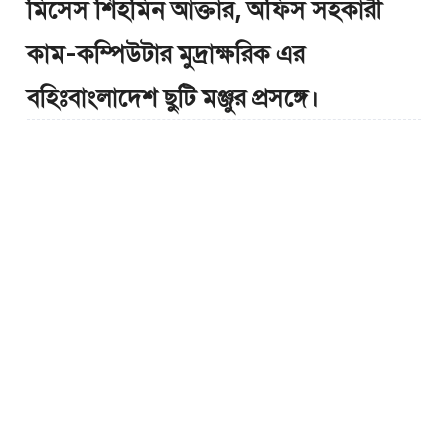
মিসেস শিহমিন আক্তার, অফিস সহকারী
কাম-কম্পিউটার মুদ্রাক্ষরিক এর
বহিঃবাংলাদেশ ছুটি মঞ্জুর প্রসঙ্গে।